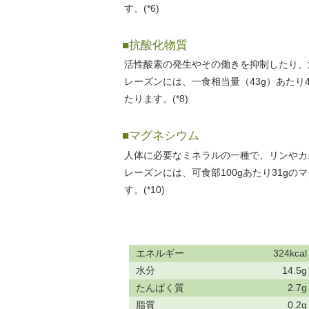
す。(*6)
■抗酸化物質
活性酸素の発生やその働きを抑制したり、
レーズンには、一食相当量（43g）あたり
たります。(*8)
■マグネシウム
人体に必要なミネラルの一種で、リンやカ
レーズンには、可食部100gあたり31g
す。(*10)
エネルギー
324kcal
水分
14.5g
たんぱく質
2.7g
脂質
0.2g