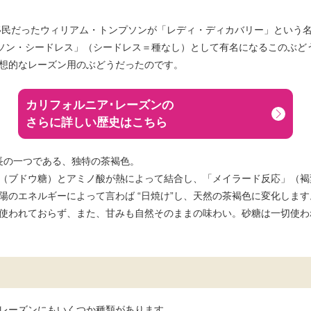
の移民だったウィリアム・トンプソンが「レディ・ディカバリー」という
プソン・シードレス」（シードレス＝種なし）として有名になるこのぶど
想的なレーズン用のぶどうだったのです。
カリフォルニア･レーズンの
さらに詳しい歴史はこちら
長の一つである、独特の茶褐色。
（ブドウ糖）とアミノ酸が熱によって結合し、「メイラード反応」（褐
陽のエネルギーによって言わば “日焼け”し、天然の茶褐色に変化します
使われておらず、また、甘みも自然そのままの味わい。砂糖は一切使わ
レーズンにもいくつか種類があります。