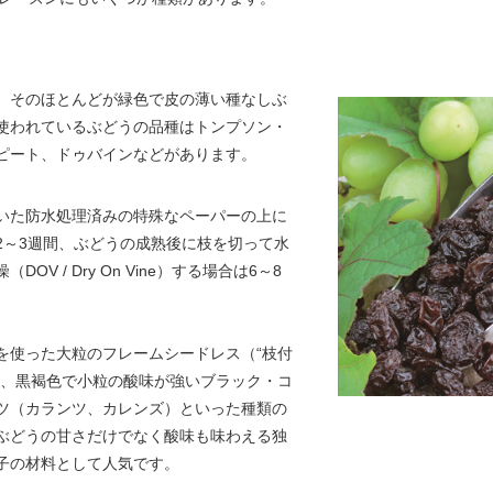
、そのほとんどが緑色で皮の薄い種なしぶ
使われているぶどうの品種はトンプソン・
ピート、ドゥバインなどがあります。
いた防水処理済みの特殊なペーパーの上に
2～3週間、ぶどうの成熟後に枝を切って水
 / Dry On Vine）する場合は6～8
を使った大粒のフレームシードレス（“枝付
や、黒褐色で小粒の酸味が強いブラック・コ
ツ（カランツ、カレンズ）といった種類の
ぶどうの甘さだけでなく酸味も味わえる独
子の材料として人気です。