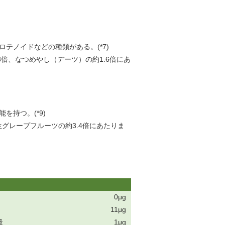
テノイドなどの種類がある。(*7)
3倍、なつめやし（デーツ）の約1.6倍にあ
持つ。(*9)
生グレープフルーツの約3.4倍にあたりま
0μg
11μg
量
1μg