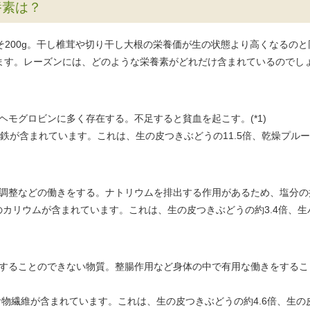
養素は？
よそ200g。干し椎茸や切り干し大根の栄養価が生の状態より高くなるの
ます。レーズンには、どのような栄養素がどれだけ含まれているのでし
モグロビンに多く存在する。不足すると貧血を起こす。(*1)
の鉄が含まれています。これは、生の皮つきぶどうの11.5倍、乾燥プルーン
調整などの働きをする。ナトリウムを排出する作用があるため、塩分の摂
gのカリウムが含まれています。これは、生の皮つきぶどうの約3.4倍、生バナ
することのできない物質。整腸作用など身体の中で有用な働きをするこ
の食物繊維が含まれています。これは、生の皮つきぶどうの約4.6倍、生の