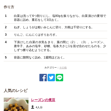
作り方
1
白菜は洗って6つ割りにし、塩80gを振りながら、白菜漬けの要領で
容器に詰め、重石をして3日おく。
2
ねぎ、しょうがは粗いみじんに切り、大根は千切りにする。
3
りんご、にんにくはすりおろす。
4
下漬けした白菜の水気をきり、葉の間に（2）、（3）、レーズン、
唐辛子、あみの塩辛、砂糖、塩各大さじ1を混ぜ合わせたものを、少
しずつ擦り込むようにする。
5
容器に隙間なく詰め、1週間ほどおく。
カテゴリー：
その他
人気のレシピ
レーズンの煮豆
4人分