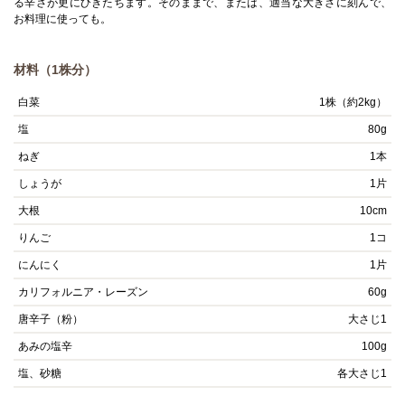
る辛さが更にひきたちます。そのままで、または、適当な大きさに刻んで、
お料理に使っても。
材料（1株分）
白菜
1株（約2kg）
塩
80g
ねぎ
1本
しょうが
1片
大根
10cm
りんご
1コ
にんにく
1片
カリフォルニア・レーズン
60g
唐辛子（粉）
大さじ1
あみの塩辛
100g
塩、砂糖
各大さじ1