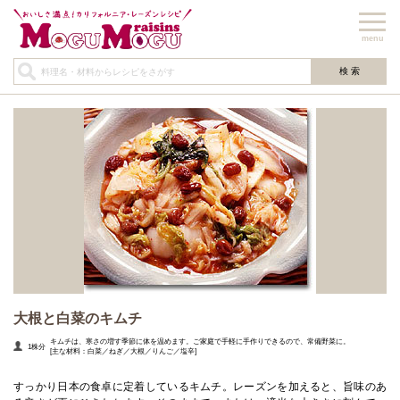
menu
大根と白菜のキムチ
キムチは、寒さの増す季節に体を温めます。ご家庭で手軽に手作りできるので、常備野菜に。
1株分
[主な材料：白菜／ねぎ／大根／りんご／塩辛]
すっかり日本の食卓に定着しているキムチ。レーズンを加えると、旨味のあ