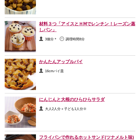
材料３つ「アイスとＨⅯでレンチン！レーズン蒸
しパン」
3個分＊
調理時間8分
かんたんアップルパイ
16cmパイ皿
にんじんと大根のひらひらサラダ
大人2人分＋子ども1人分※
フライパンで作れるホットサンド(ツナメルト味)