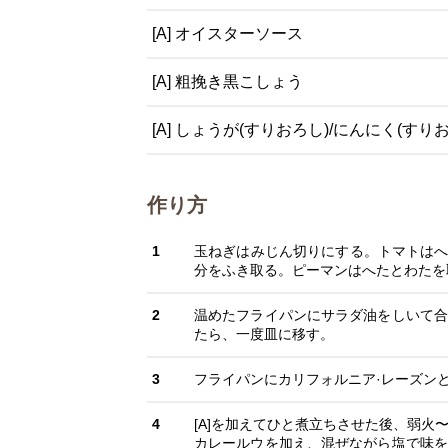
[A] オイスターソース
[A] 粗挽き黒こしょう
[A] しょうが(すりおろし)/にんにく(すり
作り方
1
玉ねぎはみじん切りにする。トマトはへ
分をふき取る。ピーマンはへたとわたを
2
温めたフライパンにサラダ油をしいて合
たら、一度皿に移す。
3
フライパンにカリフォルニア·レーズン
4
[A]を加えてひと煮立ちさせた後、弱火
カレールウを加え、混ぜながら塩で味を