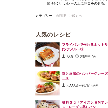
盛り付け、カレーの上に卵黄をのせる。
カテゴリー：
肉料理
,
ご飯もの
人気のレシピ
フライパンで作れるホットサ
(ツナメルト味)
1人分
調理時間10分
鶏と豆腐のハンバーグレーズ
ース
大人2人分＋子ども1人分※
材料３つ「アイスとＨⅯでレ
ン！レーズン蒸しパン」