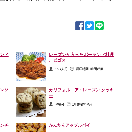
ンド
レーズンが入ったポーランド料理
♩ビゴス
3〜4人分
調理時間5時間程度
ンソ
カリフォルニア・レーズン クッキ
ー
30枚分
調理時間30分
ンチ
かんたんアップルパイ