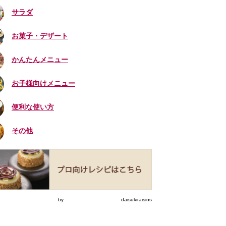
サラダ
お菓子・デザート
かんたんメニュー
お子様向けメニュー
便利な使い方
その他
eets by daisukiraisins