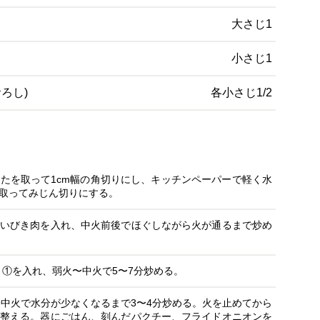
大さじ1
小さじ1
おろし)
各小さじ1/2
たを取って1cm幅の角切りにし、キッチンペーパーで軽く水
取ってみじん切りにする。
いびき肉を入れ、中火前後でほぐしながら火が通るまで炒め
と①を入れ、弱火〜中火で5〜7分炒める。
〜中火で水分が少なくなるまで3〜4分炒める。火を止めてから
整える。器にごはん、刻んだパクチー、フライドオニオンを