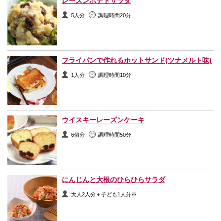
レーズンポテトサラダ
5人分
調理時間20分
フライパンで作れるホットサンド(ツナメルト味)
1人分
調理時間10分
ウイスキーレーズンケーキ
6個分
調理時間50分
にんじんと大根のひらひらサラダ
大人2人分＋子ども1人分※