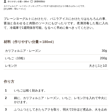
作りやすい分量＝180ml
調理時間8分
カリフォルニア・レーズン クッキングアンバサダーぽかぽかびより小春さんのレシピです。
[主な材料：苺/レーズン]
プレーンヨーグルトにかけたり、バニラアイスにかけたりはもちろんの事、
醤油と合わせると肉類のソースにもぴったりです。煮沸消毒した瓶に入れ
て、冷蔵庫で1週間保存可能。なるべく早めに食べきってください。
材料（作りやすい分量＝180ml）
カリフォルニア・レーズン
30g
いちご（10粒）
200g
レモン汁
大さじ1と1/2
作り方
1
いちごは粗く刻みます。
2
鍋に、カリフォルニア・レーズン、いちご、レモン汁を入れて中火に
かけます。
3
ふつふつとしてきたらアクを取り、弱火で2分ほど煮込み、火を止め