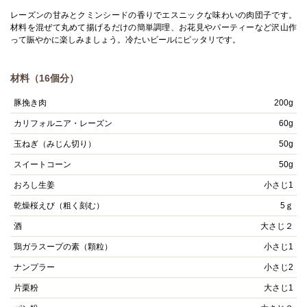
レーズンの甘みとクミンシードの香りでエスニックな味わいの肉団子です。
材料を混ぜて丸めて揚げるだけの簡単調理、お花見やパーティーなど沢山作
って賑やかに楽しみましょう。冷たいビールにピッタリです。
材料（16個分）
豚挽き肉
200g
カリフォルニア・レーズン
60g
玉ねぎ（みじん切り）
50g
スイートコーン
50g
おろし生姜
小さじ1
乾燥桜えび（粗く刻む）
5ｇ
酒
大さじ２
鶏ガラスープの素（顆粒）
小さじ1
ナンプラー
小さじ2
片栗粉
大さじ1