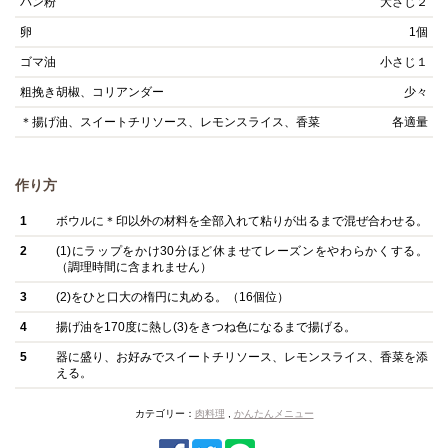
パン粉
大さじ２
卵
1個
ゴマ油
小さじ１
粗挽き胡椒、コリアンダー
少々
＊揚げ油、スイートチリソース、レモンスライス、香菜
各適量
作り方
1
ボウルに＊印以外の材料を全部入れて粘りが出るまで混ぜ合わせる。
2
(1)にラップをかけ30分ほど休ませてレーズンをやわらかくする。
（調理時間に含まれません）
3
(2)をひと口大の楕円に丸める。（16個位）
4
揚げ油を170度に熱し(3)をきつね色になるまで揚げる。
5
器に盛り、お好みでスイートチリソース、レモンスライス、香菜を添
える。
カテゴリー：
肉料理
,
かんたんメニュー