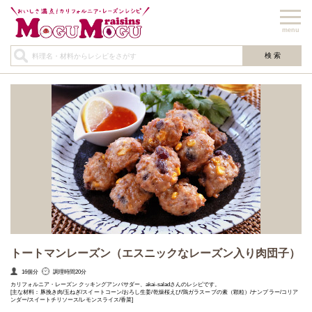
menu
トートマンレーズン（エスニックなレーズン入り肉団子）
16個分
調理時間20分
カリフォルニア・レーズン クッキングアンバサダー、akai-saladさんのレシピです。
[主な材料：豚挽き肉/玉ねぎ/スイートコーン/おろし生姜/乾燥桜えび/鶏ガラスープの素（顆粒）/ナンプラー/コリア
ンダー/スイートチリソース/レモンスライス/香菜]