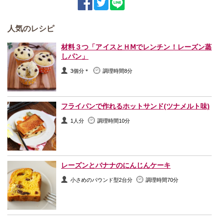
人気のレシピ
材料３つ「アイスとＨⅯでレンチン！レーズン蒸
しパン」
3個分＊
調理時間8分
フライパンで作れるホットサンド(ツナメルト味)
1人分
調理時間10分
レーズンとバナナのにんじんケーキ
小さめのパウンド型2台分
調理時間70分