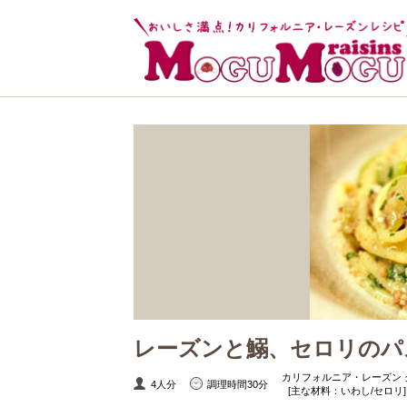
レーズンと鰯、セロリのパ
カリフォルニア・レーズン 
4人分
調理時間30分
[主な材料：いわし/セロリ]