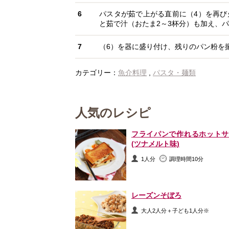
6
パスタが茹で上がる直前に（4）を再び
と茹で汁（おたま2～3杯分）も加え、
7
（6）を器に盛り付け、残りのパン粉を
カテゴリー：
魚介料理
,
パスタ・麺類
人気のレシピ
フライパンで作れるホットサ
(ツナメルト味)
1人分
調理時間10分
レーズンそぼろ
大人2人分＋子ども1人分※