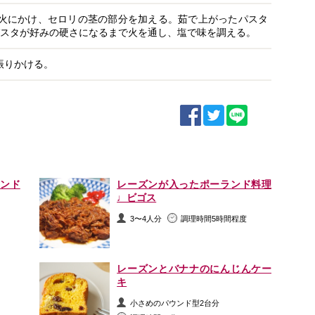
火にかけ、セロリの茎の部分を加える。茹で上がったパスタ
パスタが好みの硬さになるまで火を通し、塩で味を調える。
振りかける。
ンド
レーズンが入ったポーランド料理
♩ビゴス
3〜4人分
調理時間5時間程度
レーズンとバナナのにんじんケー
キ
小さめのパウンド型2台分