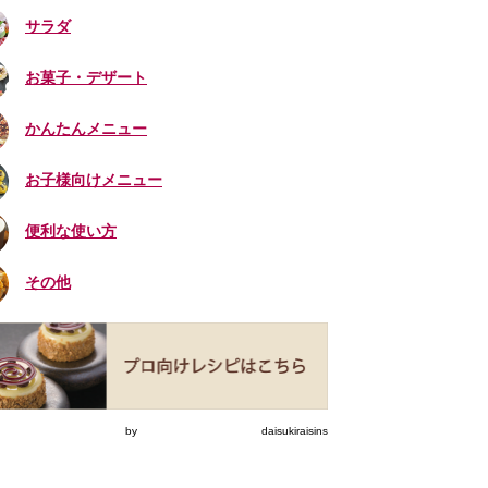
サラダ
お菓子・デザート
かんたんメニュー
お子様向けメニュー
便利な使い方
その他
eets by daisukiraisins