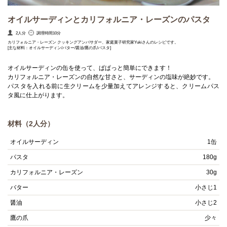
オイルサーディンとカリフォルニア・レーズンのパスタ
2人分
調理時間10分
カリフォルニア・レーズン クッキングアンバサダー、家庭菓子研究家Yukiさんのレシピです。
[主な材料：オイルサーディン/バター/醤油/鷹の爪/パスタ]
オイルサーディンの缶を使って、ぱぱっと簡単にできます！
カリフォルニア・レーズンの自然な甘さと、サーディンの塩味が絶妙です。
パスタを入れる前に生クリームを少量加えてアレンジすると、クリームパス
タ風に仕上がります。
材料（2人分）
オイルサーディン
1缶
パスタ
180g
カリフォルニア・レーズン
30g
バター
小さじ1
醤油
小さじ2
鷹の爪
少々