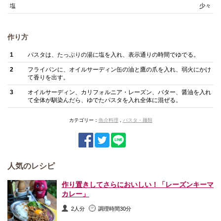
塩
少々
作り方
1
パスタは、たっぷりの湯に塩を入れ、表示通りの時間でゆでる。
2
フライパンに、オイルサーディン缶の油と鷹の爪を入れ、弱火にかけ
て香りを出す。
3
オイルサーディン、カリフォルニア・レーズン、バター、醤油を入れ
て全体が馴染んだら、ゆでたパスタを入れ全体に混ぜる。
カテゴリー：
魚介料理
,
パスタ・麺類
人気のレシピ
作り置きしてさらにおいしい！「レーズンキーマ
カレー」
2人分
調理時間30分