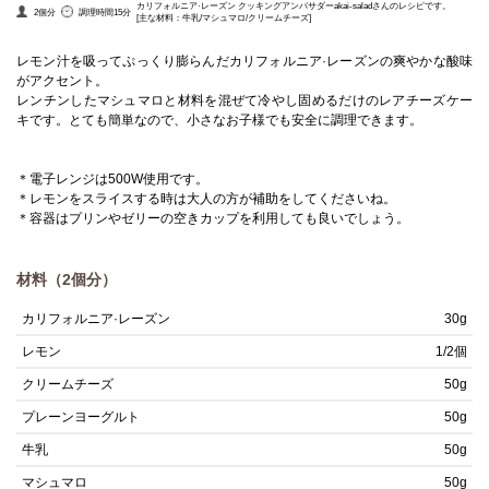
カリフォルニア·レーズン クッキングアンバサダーakai-saladさんのレシピです。
2個分
調理時間15分
[主な材料：牛乳/マシュマロ/クリームチーズ]
レモン汁を吸ってぷっくり膨らんだカリフォルニア·レーズンの爽やかな酸味
がアクセント。
レンチンしたマシュマロと材料を混ぜて冷やし固めるだけのレアチーズケー
キです。とても簡単なので、小さなお子様でも安全に調理できます。
＊電子レンジは500W使用です。
＊レモンをスライスする時は大人の方が補助をしてくださいね。
＊容器はプリンやゼリーの空きカップを利用しても良いでしょう。
材料（2個分）
カリフォルニア·レーズン
30g
レモン
1/2個
クリームチーズ
50g
プレーンヨーグルト
50g
牛乳
50g
マシュマロ
50g