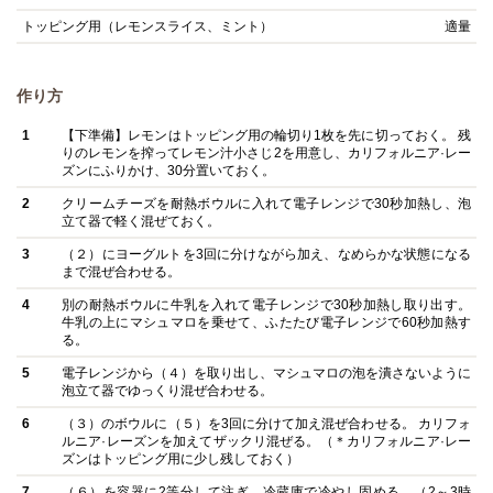
トッピング用（レモンスライス、ミント）
適量
作り方
1
【下準備】レモンはトッピング用の輪切り1枚を先に切っておく。 残
りのレモンを搾ってレモン汁小さじ2を用意し、カリフォルニア·レー
ズンにふりかけ、30分置いておく。
2
クリームチーズを耐熱ボウルに入れて電子レンジで30秒加熱し、泡
立て器で軽く混ぜておく。
3
（２）にヨーグルトを3回に分けながら加え、なめらかな状態になる
まで混ぜ合わせる。
4
別の耐熱ボウルに牛乳を入れて電子レンジで30秒加熱し取り出す。
牛乳の上にマシュマロを乗せて、ふたたび電子レンジで60秒加熱す
る。
5
電子レンジから（４）を取り出し、マシュマロの泡を潰さないように
泡立て器でゆっくり混ぜ合わせる。
6
（３）のボウルに（５）を3回に分けて加え混ぜ合わせる。 カリフォ
ルニア·レーズンを加えてザックリ混ぜる。（＊カリフォルニア·レー
ズンはトッピング用に少し残しておく）
7
（６）を容器に2等分して注ぎ、冷蔵庫で冷やし固める。（2～3時