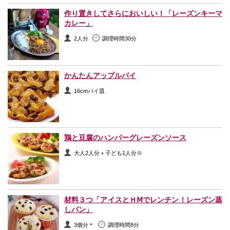
作り置きしてさらにおいしい！「レーズンキーマ
カレー」
2人分
調理時間30分
かんたんアップルパイ
16cmパイ皿
鶏と豆腐のハンバーグレーズンソース
大人2人分＋子ども1人分※
材料３つ「アイスとＨⅯでレンチン！レーズン蒸
しパン」
3個分＊
調理時間8分